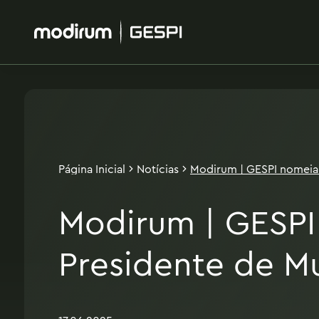
Página Inicial
Notícias
Modirum | GESPI nomeia 
de Munição e Sistemas N
Modirum | GESPI
Presidente de M