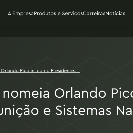
A Empresa
Produtos e Serviços
Carreiras
Notícias
Orlando Picolini como Presidente
avais
 nomeia Orlando Pic
unição e Sistemas Na