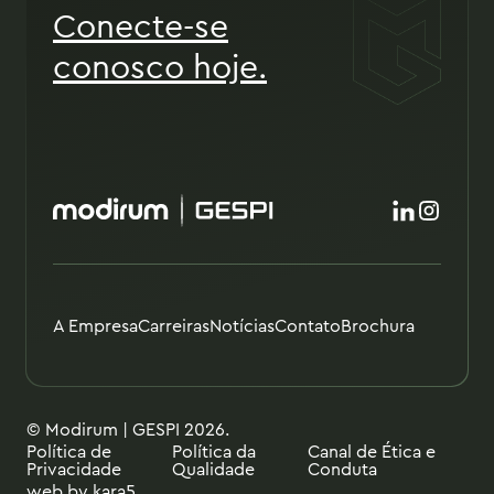
Conecte-se
com fluxos de trabalho logísticos e
doutrinas operacionais das entidades
conosco hoje.
de defesa.
A Empresa
Carreiras
Notícias
Contato
Brochura
© Modirum | GESPI 2026.
Política de
Política da
Canal de Ética e
Privacidade
Qualidade
Conduta
web by
kara5