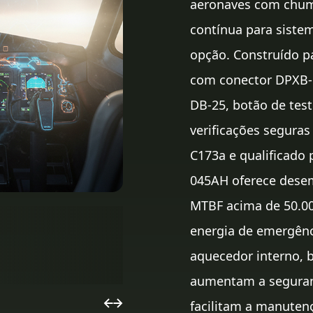
aeronaves com chumb
contínua para siste
opção. Construído 
com conector DPXB-
DB-25, botão de test
verificações seguras
C173a e qualificado
045AH oferece dese
MTBF acima de 50.000
energia de emergênc
aquecedor interno, 
aumentam a seguranç
facilitam a manuten