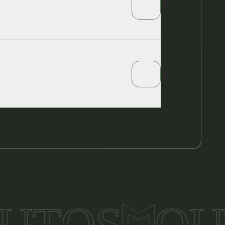
ões frias rigorosas
utenção rápida
ridade da bateria
OS
OUTRO