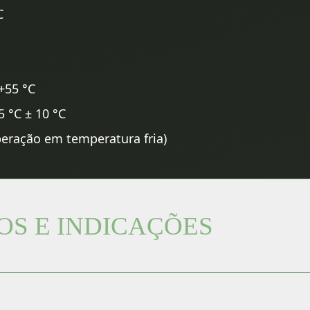
C
+55 °C
 °C ± 10 °C
peração em temperatura fria)
OS E INDICAÇÕES
io de voltagem entre células