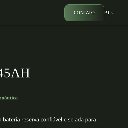
CONTATO
PT
45AH
onáutica
bateria reserva confiável e selada para